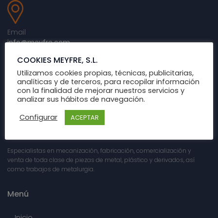
Email
info@meyfre.com
COOKIES MEYFRE, S.L.
Utilizamos cookies propias, técnicas, publicitarias,
analíticas y de terceros, para recopilar información
Horario
con la finalidad de mejorar nuestros servicios y
Lunes - Viernes: 7:00 a 15:00
analizar sus hábitos de navegación.
Configurar
ACEPTAR
Sobre nosotros
Especialistas en mecanización, fabricación, comercialización y
venta de toda clase de piezas de metal, plástico y derivados, así
como trabajos de metalurgia.
Menú
Inicio